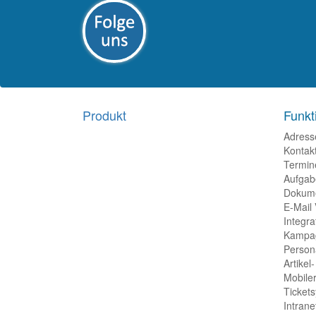
Produkt
Funkt
Adress
Kontakt
Termin
Aufgab
Dokum
E-Mail
Integra
Kampa
Person
Artikel
Mobiler
Ticket
Intrane