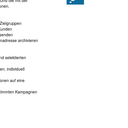
 Und die mit der
onen.
Zielgruppen
 Kunden
rsenden
nadresse archivieren
nd selektierten
n, individuell
onen auf eine
estimmten Kampagnen