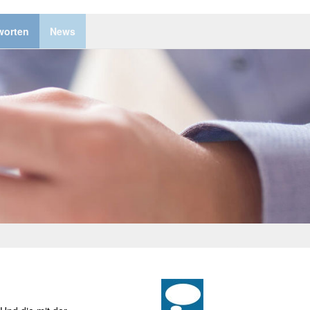
worten
News