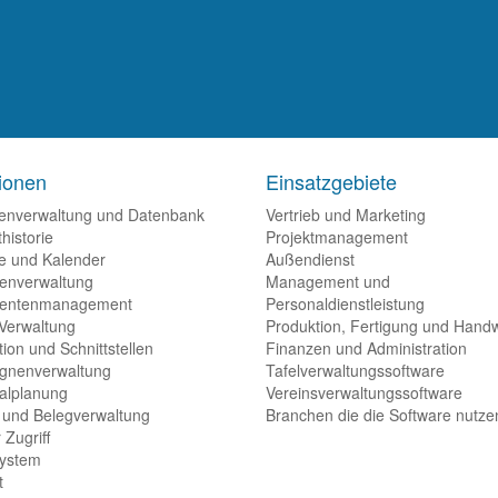
ionen
Einsatzgebiete
enverwaltung und Datenbank
Vertrieb und Marketing
historie
Projektmanagement
e und Kalender
Außendienst
enverwaltung
Management und
entenmanagement
Personaldienstleistung
 Verwaltung
Produktion, Fertigung und Hand
tion und Schnittstellen
Finanzen und Administration
gnenverwaltung
Tafelverwaltungssoftware
alplanung
Vereinsverwaltungssoftware
- und Belegverwaltung
Branchen die die Software nutze
 Zugriff
system
t